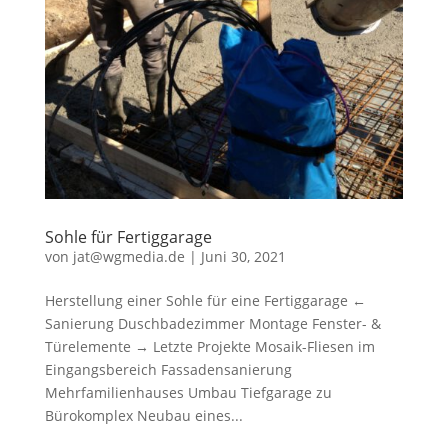
Sohle für Fertiggarage
von
jat@wgmedia.de
|
Juni 30, 2021
Herstellung einer Sohle für eine Fertiggarage ←
Sanierung Duschbadezimmer Montage Fenster- &
Türelemente → Letzte Projekte Mosaik-Fliesen im
Eingangsbereich Fassadensanierung
Mehrfamilienhauses Umbau Tiefgarage zu
Bürokomplex Neubau eines...